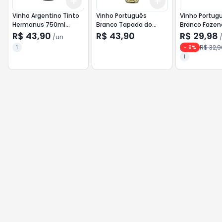
Add
Add
+
3
+
5
+
10
+
3
+
5
+
10
Vinho Argentino Tinto
Vinho Português
Vinho Portug
Hermanus 750ml
Branco Tapada do
Branco Fazen
Malbec
Cunha 750ml <<<
750ml <<< IN
R$ 43,90
R$ 43,90
R$ 29,98
/
un
INATIVO >>>
R$ 32,9
1
-
9
%
1