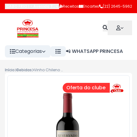
CABO FRIO I
-
Avenida Teixeira e Souza
Receitas
,
Encartes
Cabo Frio
(22) 2645-5962
-
RJ
Categorias
📲 WHATSAPP PRINCESA
Início
Bebidas
Vinho Chileno Rose Spritzer Reservado Concha Y Toro 750ml
Oferta do clube