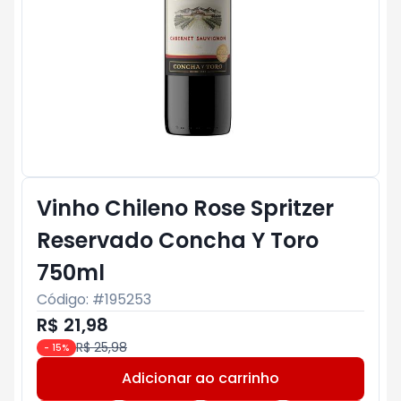
Vinho Chileno Rose Spritzer
Reservado Concha Y Toro
750ml
Código: #
195253
R$ 21,98
R$ 25,98
-
15
%
Adicionar ao carrinho
Subtotal:
R$ 0