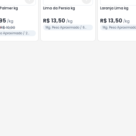
Palmer kg
Lima da Persia kg
Laranja Lima kg
,95
R$ 13,50
R$ 13,50
/
kg
/
kg
/
kg
R$ 10,90
1Kg. Peso Aproximado / 6
1Kg. Peso Aproximado
Unid.
Unid.
so Aproximado / 2