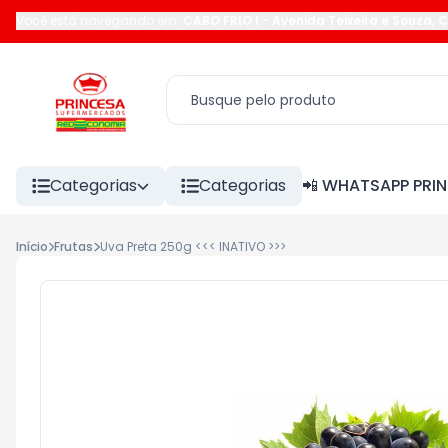
Você está navegando em:
CABO FRIO I
-
Avenida Teixeira e Souza
,
C
Categorias
Categorias
📲 WHATSAPP PRI
Início
Frutas
Uva Preta 250g <<< INATIVO >>>