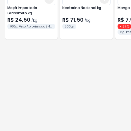
Maçã Importada
Nectarina Nacional kg
Manga 
Gransmith kg
R$ 24,50
R$ 71,50
R$ 7
/
kg
/
kg
700g. Peso Aproximado / 4
500gr
-
27
%
Unid.
1Kg. Pe
Unid.