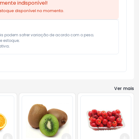
mente indisponível!
estoque disponível no momento.
eis podem sofrer variação de acordo com o peso;

e estoque;

tiva;
Ver mais
Add
Add
Add
+
3
kg
+
5
kg
+
1.8
kg
+
3
kg
+
1.2