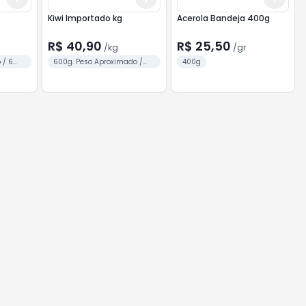
Kiwi Importado kg
Acerola Bandeja 400g
R$ 40,90
R$ 25,50
/
kg
/
gr
 / 6
600g. Peso Aproximado /
400g
Unid.