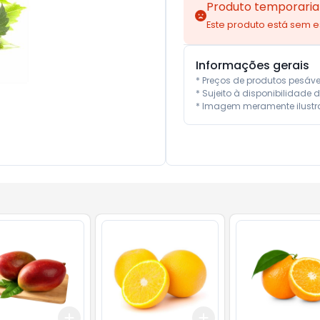
Produto temporaria
Este produto está sem 
Informações gerais
* Preços de produtos pesáv
* Sujeito à disponibilidade d
* Imagem meramente ilustra
Add
Add
.5
kg
+
3
kg
+
5
kg
+
3
kg
+
5
kg