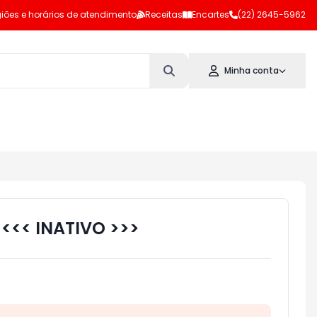
iões e horários de atendimento
Receitas
Encartes
(22) 2645-5962
Minha conta
 <<< INATIVO >>>