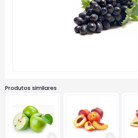
Produtos similares
Add
Add
+
2.1
kg
+
3.5
kg
+
1.5
kg
+
2