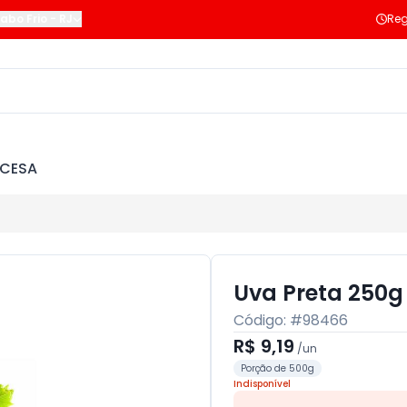
abo Frio
-
RJ
Reg
NCESA
Uva Preta 250g
Código: #
98466
R$ 9,19
/
un
Porção de 500g
Indisponível