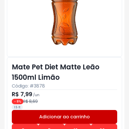
Mate Pet Diet Matte Leão
1500ml Limão
Código: #
3878
R$ 7,99
/
un
R$ 8,69
-
8
%
1.5 lt
Adicionar ao carrinho
Subtotal:
R$ 0