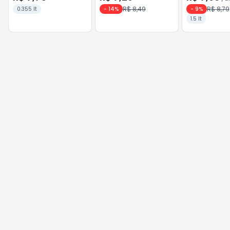
R$ 8,49
R$ 8,79
0.355 lt
-
14
%
-
9
%
1.5 lt