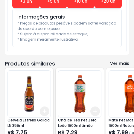
+
3
un
+
5
un
+
10
un
+
20
un
Informações gerais
* Preços de produtos pesáveis podem sofrer variação 
de acordo com o peso;

* Sujeito à disponibilidade de estoque;

* Imagem meramente ilustrativa;
Produtos similares
Ver mais
Add
Add
+
3
+
5
+
10
+
3
+
5
+
10
Cerveja Estrella Galicia
Chá Ice Tea Pet Zero
Mate Pet Mat
LN 355ml
Leão 1500ml Limão
1500ml Natur
R$ 7,75
R$ 7,29
R$ 7,99
/
u