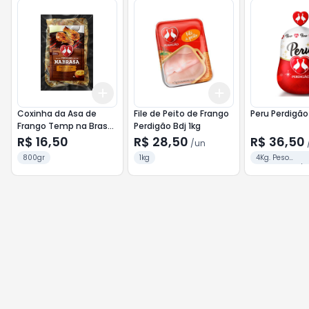
Add
Add
+
3
+
5
+
10
+
3
+
5
+
10
Coxinha da Asa de
File de Peito de Frango
Peru Perdigão
Frango Temp na Brasa
Perdigão Bdj 1kg
Perdigão 800g Molho
R$ 16,50
R$ 28,50
R$ 36,50
/
un
Mostarda
800gr
1kg
4Kg. Peso
Aproximado/P