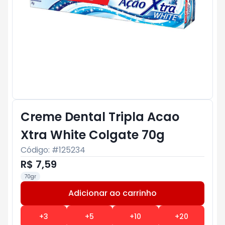
Creme Dental Tripla Acao
Xtra White Colgate 70g
Código: #
125234
R$ 7,59
70gr
Adicionar ao carrinho
Subtotal:
R$ 0
+
3
+
5
+
10
+
20