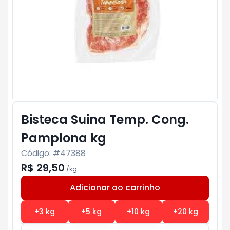
Bisteca Suina Temp. Cong.
Pamplona kg
Código: #
47388
R$ 29,50
/
kg
Adicionar ao carrinho
Subtotal:
R$ 0
+
3
kg
+
5
kg
+
10
kg
+
20
kg