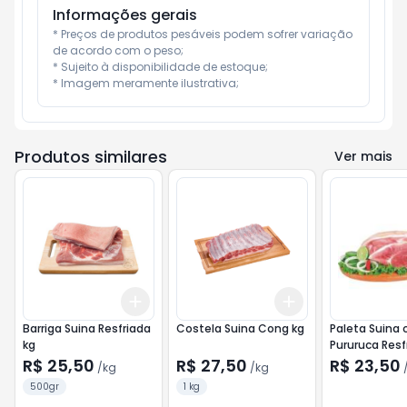
Informações gerais
* Preços de produtos pesáveis podem sofrer variação 
de acordo com o peso;

* Sujeito à disponibilidade de estoque;

* Imagem meramente ilustrativa;
Produtos similares
Ver mais
Add
Add
+
1.5
kg
+
2.5
kg
+
1.5
kg
+
2.5
kg
Barriga Suina Resfriada
Costela Suina Cong kg
Paleta Suina
kg
Pururuca Resf
R$ 25,50
R$ 27,50
R$ 23,50
/
kg
/
kg
500gr
1 kg