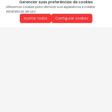
Gerenciar suas preferências de cookies
Utilizamos cookies para otimizar sua experiência e coletar
estatísticas de uso.
Aceitar todos
Configurar cookies
Aproveite as nossas promoções!
Cadastre seu e-mail e receba ofertas exclusivas.
QUERO RECEBER