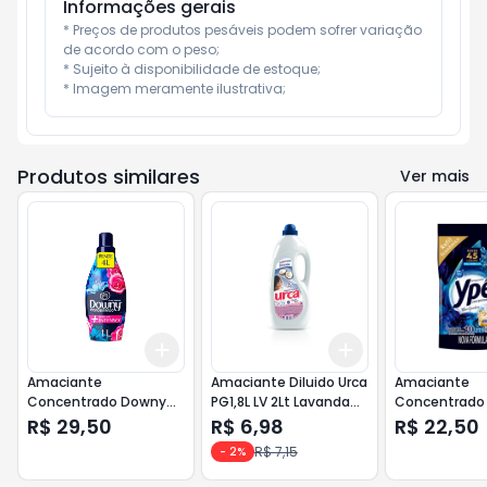
Informações gerais
* Preços de produtos pesáveis podem sofrer variação 
de acordo com o peso;

* Sujeito à disponibilidade de estoque;

* Imagem meramente ilustrativa;
Produtos similares
Ver mais
Add
Add
+
3
+
5
+
10
+
3
+
5
+
10
Amaciante
Amaciante Diluido Urca
Amaciante
Concentrado Downy
PG1,8L LV 2Lt Lavanda
Concentrado 
1Lt Brisa Intenso <<<
(Lilas)
Garden Econ
R$ 29,50
R$ 6,98
R$ 22,50
ANALISE >>>
Refil 900ml
R$ 7,15
-
2
%