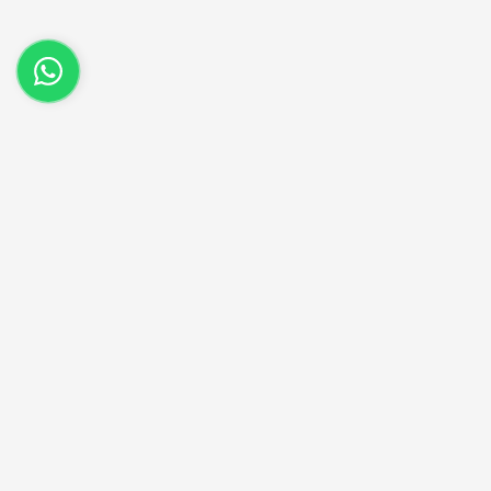
(21) 96516-2867
Entre em contato no nosso whatsapp.
Aproveite as nossas promoções!
Cadastre seu e-mail e receba ofertas exclusivas.
QUERO RECEBER