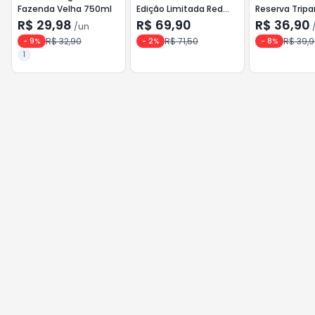
Fazenda Velha 750ml
Edição Limitada Red
Reserva Tripa
Blend Des Hielo 750ml
750ml Merlot
R$ 29,98
R$ 69,90
R$ 36,90
/
un
R$ 32,90
R$ 71,50
R$ 39,
-
9
%
-
2
%
-
8
%
1