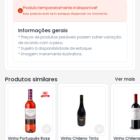
Produto temporariamente indisponível!
Este produto está sem estoque disponível no momento.
Informações gerais
* Preços de produtos pesáveis podem sofrer variação 
de acordo com o peso;

* Sujeito à disponibilidade de estoque;

* Imagem meramente ilustrativa;
Produtos similares
Ver mais
Add
Add
+
3
+
5
+
10
+
3
+
5
+
10
Vinho Português Rose
Vinho Chileno Tinto
Vinho Chileno