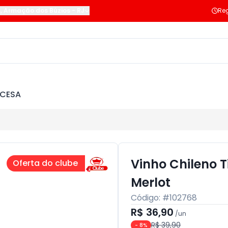
s
,
Armação dos Búzios
-
RJ
Reg
NCESA
Vinho Chileno T
Oferta do clube
Merlot
Código: #
102768
R$ 36,90
/
un
R$ 39,90
-
8
%