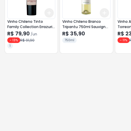
Add
Add
+
3
+
5
+
10
+
3
+
5
+
Vinho Chileno Tinto
Vinho Chileno Branco
Vinho A
Family Collection Errazuriz
Tripantu 750ml Sauvignon
Torreo
750ml Carmenere
Blanc
R$ 79,90
R$ 35,90
R$ 2
/
un
R$ 91,90
-
13
%
750ml
-
11
%
1