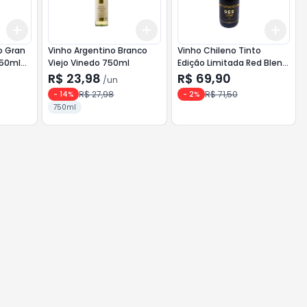
Add
Add
Add
+
3
+
5
+
10
+
3
+
5
+
10
+
3
o Gran
Vinho Argentino Branco
Vinho Chileno Tinto
750ml
Viejo Vinedo 750ml
Edição Limitada Red Blend
Des Hielo 750ml
R$ 23,98
R$ 69,90
/
un
R$ 27,98
R$ 71,50
-
14
%
-
2
%
750ml