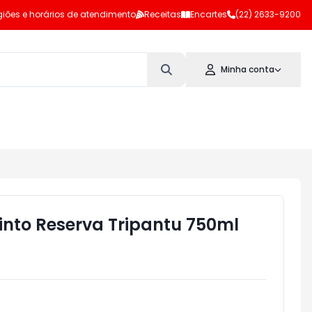
iões e horários de atendimento
Receitas
Encartes
(22) 2633-9200
Minha conta
into Reserva Tripantu 750ml