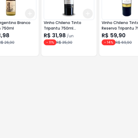
Add
Add
10
+
3
+
5
+
10
+
3
+
5
+
10
rgentino Branco
Vinho Chileno Tinto
Vinho Chileno Tint
n 750ml
Tripantu 750ml
Reserva Tripantu 
Carmenere
Carmenere
3,98
R$ 31,98
R$ 59,90
/
un
R$ 26,90
R$ 35,90
R$ 69,90
-
11
%
-
14
%