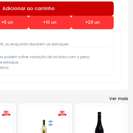
Adicionar ao carrinho
Subtotal:
R$ 0,00
+
5
un
+
10
un
+
20
un
026, ou enquanto durarem os estoques.
eis podem sofrer variação de acordo com o peso;

e estoque;

tiva;
Ver mais