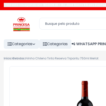
Você está navegando em:
BÚZIOS III
-
Av. José Bento Ribeiro Danta
Categorias
Categorias
📲 WHATSAPP PRI
Início
Bebidas
Vinho Chileno Tinto Reserva Tripantu 750ml Merlot