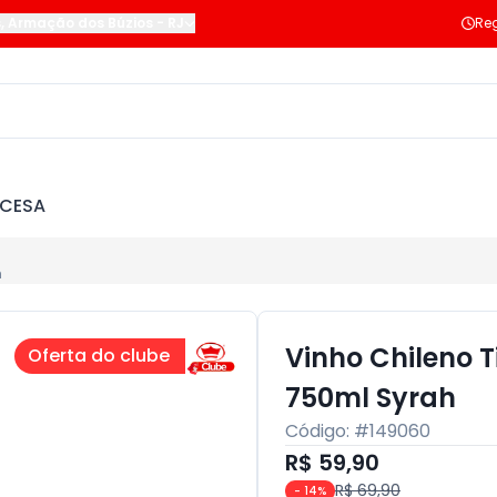
s
,
Armação dos Búzios
-
RJ
Reg
NCESA
h
Vinho Chileno T
Oferta do clube
750ml Syrah
Código: #
149060
R$ 59,90
R$ 69,90
-
14
%