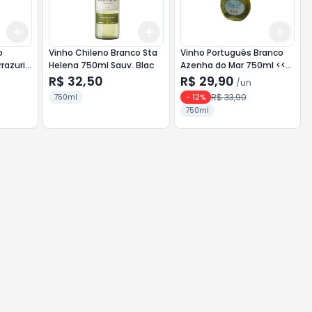
Add
Add
Add
+
3
+
5
+
10
+
3
+
5
+
10
+
3
o
Vinho Chileno Branco Sta
Vinho Português Branco
rrazuriz
Helena 750ml Sauv. Blac
Azenha do Mar 750ml <<<
INATIVO >>>
R$ 32,50
R$ 29,90
/
un
R$ 33,90
750ml
-
12
%
750ml