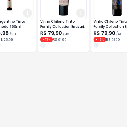
Add
Add
10
+
3
+
5
+
10
+
3
+
5
+
10
rgentino Tinto
Vinho Chileno Tinto
Vinho Chileno Tint
inedo 750ml
Family Collection Errazuriz
Family Collection E
750ml Carmenere
750ml Merlot
3,98
R$ 79,90
R$ 79,90
/
un
/
un
/
un
R$ 25,99
R$ 91,90
R$ 91,90
-
13
%
-
13
%
1
1