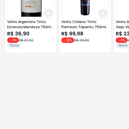
Add
Add
+
3
+
5
+
10
+
3
+
5
+
Vinho Argentino Tinto
Vinho Chileno Tinto
Vinho A
Estancia Mendoza 750ml
Premium Tripantu 750ml
Viejo V
Bonarda/Malbec
Cabernet Sauvignon
R$ 36,90
R$ 99,98
R$ 2
R$ 37,90
R$ 119,00
-
3
%
-
16
%
-
8
%
750ml
750ml