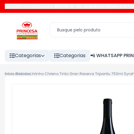
Você está navegando em:
BÚZIOS III
-
Av. José Bento Ribeiro Danta
Categorias
Categorias
📲 WHATSAPP PRI
Início
Bebidas
Vinho Chileno Tinto Gran Reserva Tripantu 750ml Syra