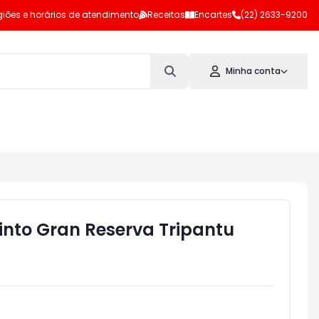
iões e horários de atendimento
Receitas
Encartes
(22) 2633-9200
Minha conta
into Gran Reserva Tripantu