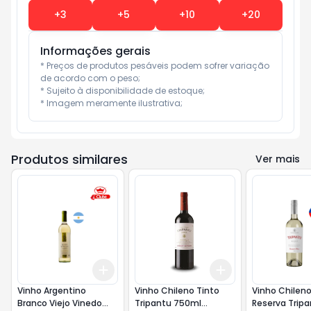
+
3
+
5
+
10
+
20
Informações gerais
* Preços de produtos pesáveis podem sofrer variação 
de acordo com o peso;

* Sujeito à disponibilidade de estoque;

* Imagem meramente ilustrativa;
Produtos similares
Ver mais
Add
Add
+
3
+
5
+
10
+
3
+
5
+
10
Vinho Argentino
Vinho Chileno Tinto
Vinho Chilen
Branco Viejo Vinedo
Tripantu 750ml
Reserva Tripa