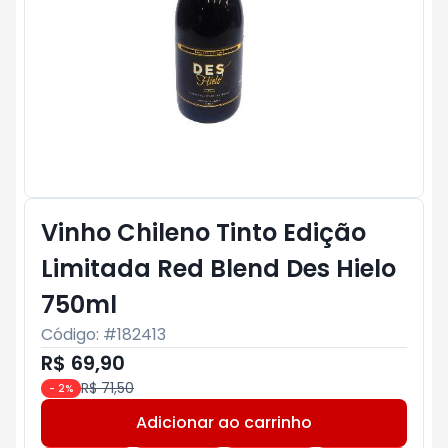
Vinho Chileno Tinto Edição
Limitada Red Blend Des Hielo
750ml
Código: #
182413
R$ 69,90
R$ 71,50
-
2
%
Adicionar ao carrinho
Subtotal:
R$ 0