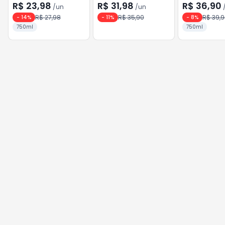
750ml
Cabernet Sauvignon
750ml Sauvi
R$ 23,98
R$ 31,98
R$ 36,90
/
un
/
un
Blanc
R$ 27,98
R$ 35,90
R$ 39,
-
14
%
-
11
%
-
8
%
750ml
750ml