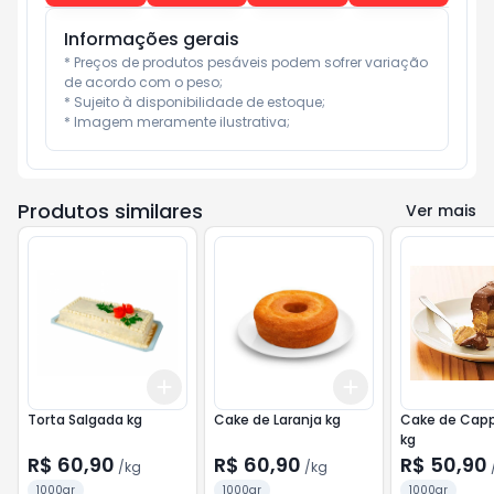
Informações gerais
* Preços de produtos pesáveis podem sofrer variação 
de acordo com o peso;

* Sujeito à disponibilidade de estoque;

* Imagem meramente ilustrativa;
Produtos similares
Ver mais
Add
Add
+
3
kg
+
5
kg
+
3
kg
+
5
kg
Torta Salgada kg
Cake de Laranja kg
Cake de Cap
kg
R$ 60,90
R$ 60,90
R$ 50,90
/
kg
/
kg
1000gr
1000gr
1000gr