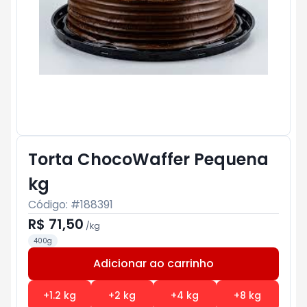
Torta ChocoWaffer Pequena
kg
Código: #
188391
R$ 71,50
/
kg
400g
Adicionar ao carrinho
Subtotal:
R$ 0
+
1.2
kg
+
2
kg
+
4
kg
+
8
kg