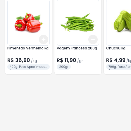
Add
Add
+
1.2
kg
+
2
kg
+
0.6
gr
+
1
gr
Pimentão Vermelho kg
Vagem Francesa 200g
Chuchu kg
R$ 36,90
R$ 11,90
R$ 4,99
/
kg
/
gr
/
k
400g. Peso Aproximado
200gr
700g. Peso Ap
/ 2 Unid.
/ 2 Unid.