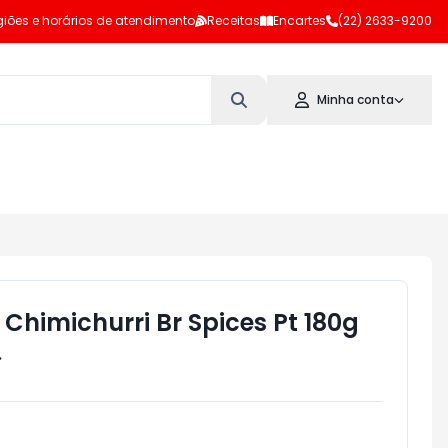
iões e horários de atendimento
Receitas
Encartes
(22) 2633-9200
Minha conta
Chimichurri Br Spices Pt 180g
>