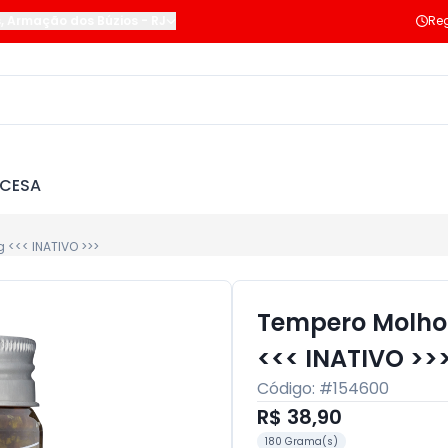
s
,
Armação dos Búzios
-
RJ
Reg
NCESA
 <<< INATIVO >>>
Tempero Molho 
<<< INATIVO >>
Código: #
154600
R$ 38,90
180 Grama(s)