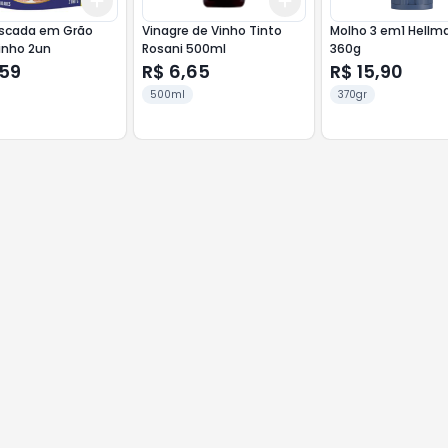
Add
Add
10
+
3
+
5
+
10
+
3
+
5
+
10
scada em Grão
Vinagre de Vinho Tinto
Molho 3 em1 Hellm
inho 2un
Rosani 500ml
360g
,59
R$ 6,65
R$ 15,90
500ml
370gr