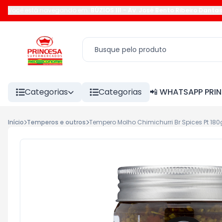
Você está navegando em:
BÚZIOS III
-
Av. José Bento Ribeiro Danta
Categorias
Categorias
📲 WHATSAPP PRI
Início
Temperos e outros
Tempero Molho Chimichurri Br Spices Pt 180g