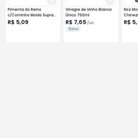
Add
Add
+
3
+
5
+
10
+
3
+
5
+
Pimenta do Reino
Vinagre de Vinho Branco
Noz Mo
c/Cominho Moido Supra
Único 750ml
Chinez
Alimentos 20g
R$ 5,09
R$ 7,65
R$ 5
/
un
750ml