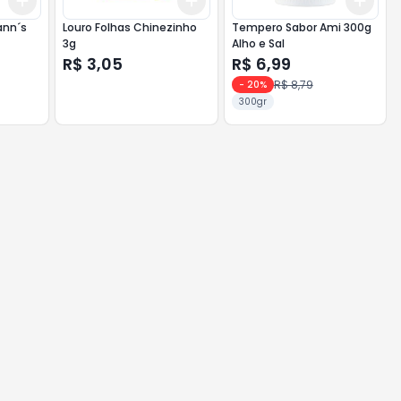
Add
Add
Add
+
3
+
5
+
10
+
3
+
5
+
10
+
3
ann´s
Louro Folhas Chinezinho
Tempero Sabor Ami 300g
3g
Alho e Sal
R$ 3,05
R$ 6,99
R$ 8,79
-
20
%
300gr