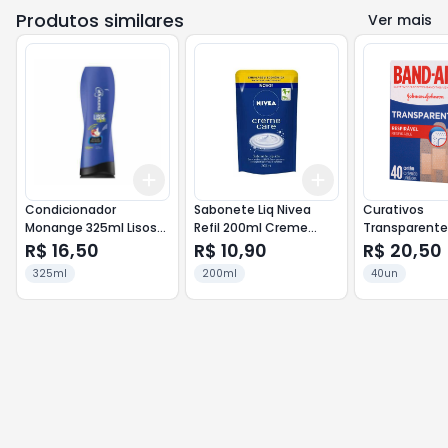
Produtos similares
Ver mais
Add
Add
+
3
+
5
+
10
+
3
+
5
+
10
Condicionador
Sabonete Liq Nivea
Curativos
Monange 325ml Lisos
Refil 200ml Creme
Transparente
que te Quero
Care
Aid 40un
R$ 16,50
R$ 10,90
R$ 20,50
325ml
200ml
40un