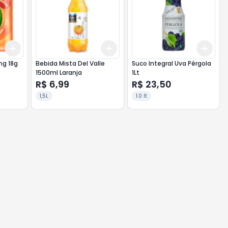
Add
Add
Add
+
3
+
5
+
10
+
3
+
5
+
10
+
3
18g
Bebida Mista Del Valle
Suco Integral Uva Pérgola
1500ml Laranja
1Lt
R$ 6,99
R$ 23,50
1,5L
1.0 lt