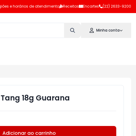
iões e horários de atendimento
Receitas
Encartes
(22) 2633-9200
Minha conta
 Tang 18g Guarana
Adicionar ao carrinho
Subtotal:
R$ 0,00