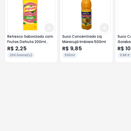
Add
Add
+
3
+
5
+
10
+
3
+
5
+
Refresco Saborizado com
Suco Concentrado Liq
Suco C
Frutas Dafruta 200ml
Maracujá Imbiara 500ml
Goiaba
R$ 2,25
R$ 9,85
R$ 10
200 Grama(s)
500ml
0.98 lt