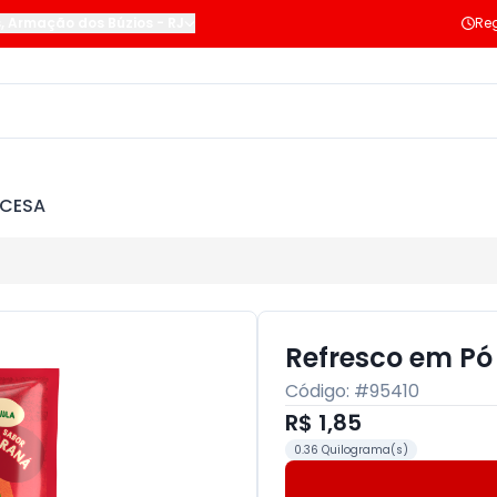
s
,
Armação dos Búzios
-
RJ
Reg
NCESA
Refresco em Pó
Código: #
95410
R$ 1,85
0.36 Quilograma(s)