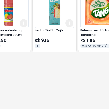
Add
Add
10
+
3
+
5
+
10
+
3
+
5
+
10
oncentrado Liq
Néctar Tial 1Lt Cajú
Refresco em Pó Tang 
Goiaba Imbiara 980ml
Tangerina
,90
R$ 9,15
R$ 1,85
1L
0.36 Quilograma(s)