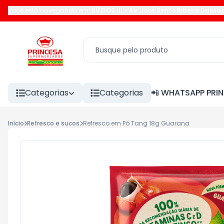
Você está navegando em:
BÚZIOS III
-
Av. José Bento Ribeiro Danta
Categorias
Categorias
📲 WHATSAPP PRI
Início
Refresco e sucos
Refresco em Pó Tang 18g Guarana