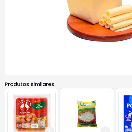
Produtos similares
Add
Add
+
3
+
5
+
10
+
3
+
5
+