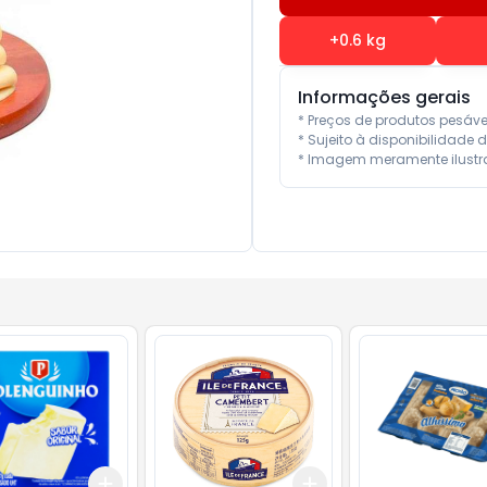
+
0.6
kg
Informações gerais
* Preços de produtos pesáv
* Sujeito à disponibilidade d
* Imagem meramente ilustra
Add
Add
10
+
3
+
5
+
10
+
3
+
5
+
10