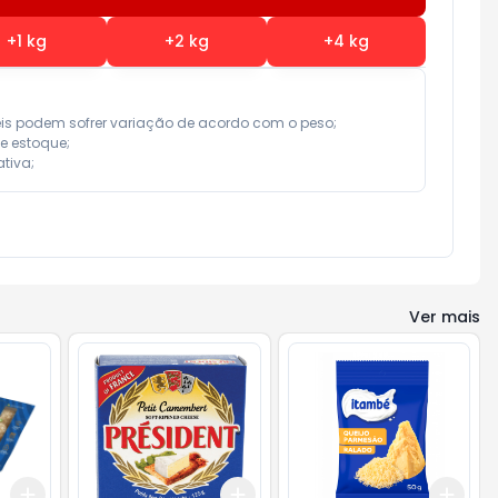
+
1
kg
+
2
kg
+
4
kg
eis podem sofrer variação de acordo com o peso;

e estoque;

tiva;
Ver mais
Add
Add
Add
+
3
+
5
+
10
+
3
+
5
+
10
+
3