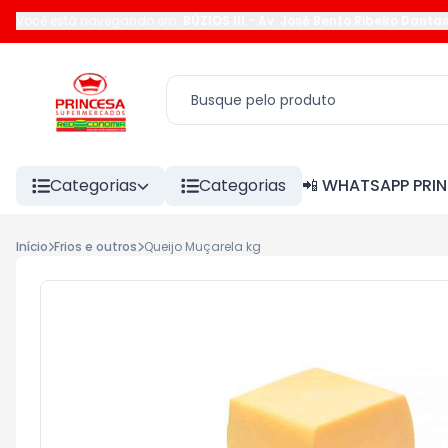
Você está navegando em:
BÚZIOS III
-
Av. José Bento Ribeiro Danta
Categorias
Categorias
📲 WHATSAPP PRI
Início
Frios e outros
Queijo Muçarela kg