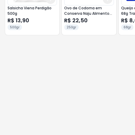
Salsicha Viena Perdigão
Ovo de Codorna em
Queijo c/4 Pole
500g
Conserva Naju Alimentos
68g Tra
Pct 250g
R$ 13,90
R$ 22,50
R$ 8
500gr
250gr
68gr