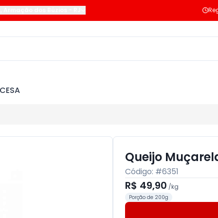
s
,
Armação dos Búzios
-
RJ
Reg
NCESA
Queijo Muçarel
Código: #
6351
R$ 49,90
/
kg
Porção de 200g