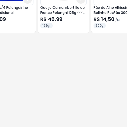
nguinho
Queijo Camembert Ile de
Pão de Alho Alhiss
dicional
France Polenghi 125g <<<
Bolinha PecPão 30
INATIVO >>>
,09
R$ 46,99
R$ 14,50
/
un
125gr
300g