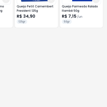
imo
Queijo Petit Camembert
Queijo Parmesão Ralado
0g
President 125g
Itambé 50g
R$ 34,90
R$ 7,15
/
un
125gr
50gr