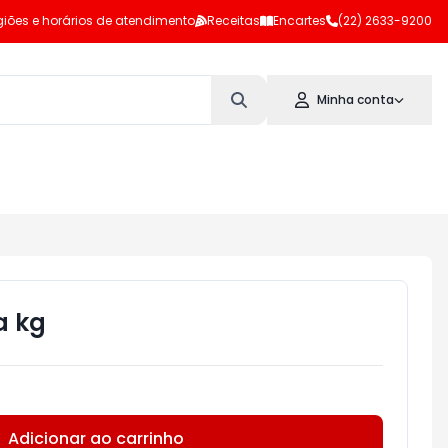
iões e horários de atendimento
Receitas
Encartes
(22) 2633-9200
Minha conta
a kg
Adicionar ao carrinho
Subtotal:
R$ 0,00