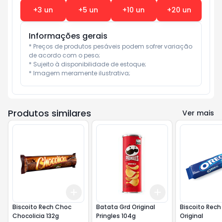
+
3
un
+
5
un
+
10
un
+
20
un
Informações gerais
* Preços de produtos pesáveis podem sofrer variação 
de acordo com o peso;

* Sujeito à disponibilidade de estoque;

* Imagem meramente ilustrativa;
Produtos similares
Ver mais
Add
Add
+
3
+
5
+
10
+
3
+
5
+
10
Biscoito Rech Choc
Batata Grd Original
Biscoito Rech
Chocolicia 132g
Pringles 104g
Original