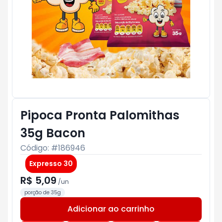
Pipoca Pronta Palomithas
35g Bacon
Código: #
186946
Expresso 30
R$ 5,09
/
un
porção de 35g
Adicionar ao carrinho
Subtotal:
R$ 0