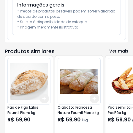
Informações gerais
* Preços de produtos pesáveis podem sofrer variação 
de acordo com o peso;

* Sujeito à disponibilidade de estoque;

* Imagem meramente ilustrativa;
Produtos similares
Ver mais
Add
Add
+
3
+
5
+
10
+
0.3
kg
+
0.5
kg
Pao de Figo Lalos
Ciabatta Francesa
Pão Semi Ital
Fournil Pierre kg
Nature Fournil Pierre kg
PecPão kg
R$ 59,90
R$ 59,90
R$ 59,90
/
kg