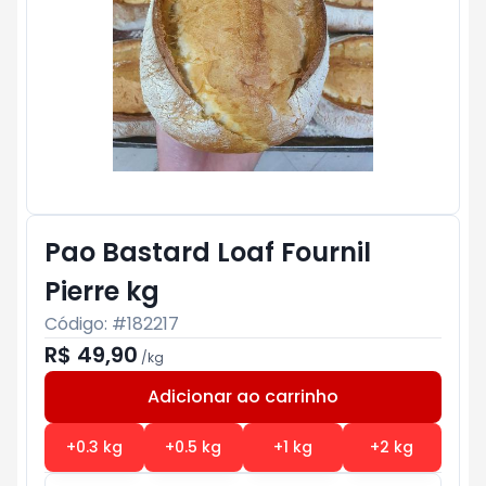
Pao Bastard Loaf Fournil
Pierre kg
Código: #
182217
R$ 49,90
/
kg
Adicionar ao carrinho
Subtotal:
R$ 0
+
0.3
kg
+
0.5
kg
+
1
kg
+
2
kg