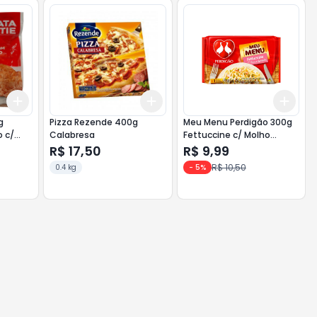
Add
Add
Add
+
3
+
5
+
10
+
3
+
5
+
10
+
3
g
Pizza Rezende 400g
Meu Menu Perdigão 300g
o c/
Calabresa
Fettuccine c/ Molho
Branco,Peru e Brocolis
R$ 17,50
R$ 9,99
R$ 10,50
0.4 kg
-
5
%