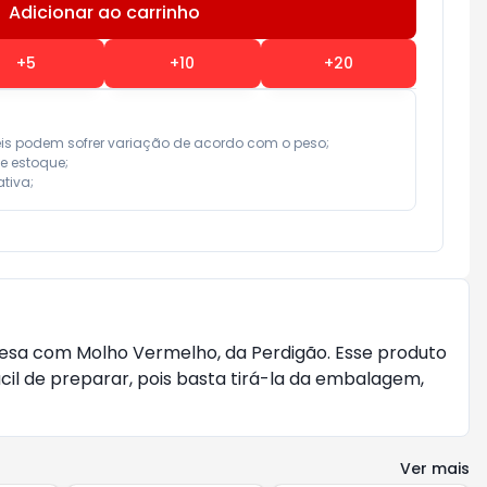
Adicionar ao carrinho
Subtotal:
R$ 0,00
+
5
+
10
+
20
eis podem sofrer variação de acordo com o peso;

e estoque;

tiva;
resa com Molho Vermelho, da Perdigão. Esse produto
cil de preparar, pois basta tirá-la da embalagem,
Ver mais