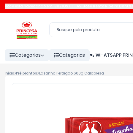
Você está navegando em:
BÚZIOS III
-
Av. José Bento Ribeiro Danta
Categorias
Categorias
📲 WHATSAPP PRI
Início
Pré prontos
Lasanha Perdigão 600g Calabresa