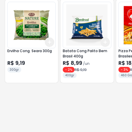
Add
Add
+
3
+
5
+
10
+
3
+
5
+
Ervilha Cong. Seara 300g
Batata Cong Palito Bem
Pizza P
Brasil 400g
Brasile
Mussar
R$ 9,19
R$ 8,99
R$ 18
/
un
R$ 9,19
R
300gr
-
2
%
-
3
%
400gr
460 Gr