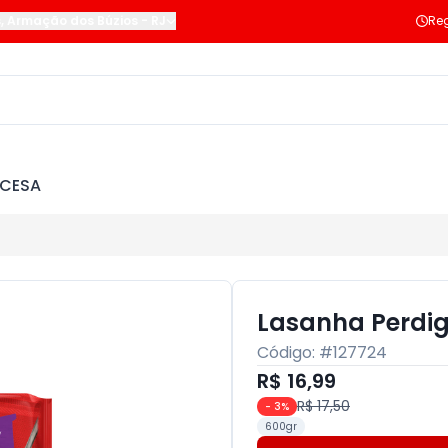
s
,
Armação dos Búzios
-
RJ
Reg
NCESA
Lasanha Perdi
Código: #
127724
R$ 16,99
R$ 17,50
-
3
%
600gr