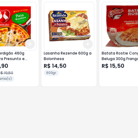
Add
Add
10
+
3
+
5
+
10
+
3
+
5
+
10
erdigão 460g
Lasanha Rezende 600g a
Batata Rostie Con
ira Presunto e
Bolonhesa
Beluga 300g Frang
ela
Requeijão
,90
R$ 14,50
R$ 15,50
$ 19,50
600gr
ama(s)