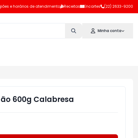
iões e horários de atendimento
Receitas
Encartes
(22) 2633-9200
Minha conta
gão 600g Calabresa