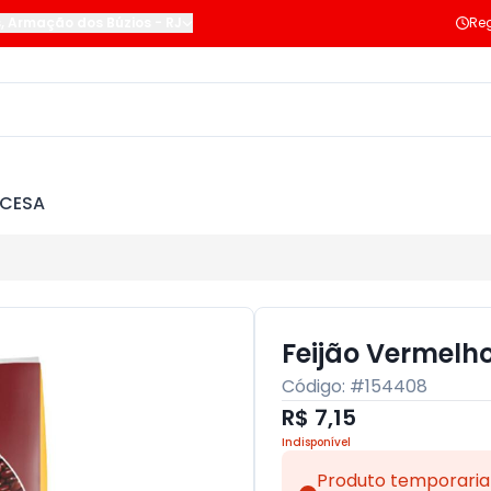
s
,
Armação dos Búzios
-
RJ
Reg
NCESA
Feijão Vermelh
Código: #
154408
R$ 7,15
Indisponível
Produto temporaria