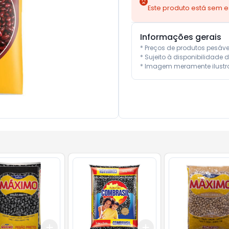
Este produto está sem 
Informações gerais
* Preços de produtos pesáv
* Sujeito à disponibilidade d
* Imagem meramente ilustra
Add
Add
10
+
3
+
5
+
10
+
3
+
5
+
10