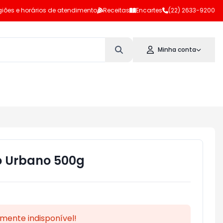
iões e horários de atendimento
Receitas
Encartes
(22) 2633-9200
Minha conta
o Urbano 500g
mente indisponível!