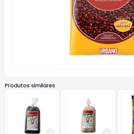
Produtos similares
Add
Add
+
3
+
5
+
10
+
3
+
5
+