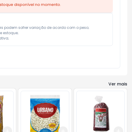
estoque disponível no momento.
eis podem sofrer variação de acordo com o peso;

e estoque;

tiva;
Ver mais
Add
Add
Add
+
3
+
5
+
10
+
3
+
5
+
10
+
3