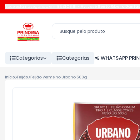
Você está navegando em:
BÚZIOS III
-
Av. José Bento Ribeiro Danta
Categorias
Categorias
📲 WHATSAPP PRI
Início
Feijão
Feijão Vermelho Urbano 500g