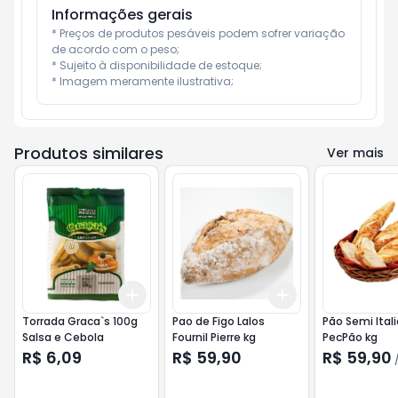
Informações gerais
* Preços de produtos pesáveis podem sofrer variação 
de acordo com o peso;

* Sujeito à disponibilidade de estoque;

* Imagem meramente ilustrativa;
Produtos similares
Ver mais
Add
Add
+
3
+
5
+
10
+
3
+
5
+
10
Torrada Graca`s 100g
Pao de Figo Lalos
Pão Semi Ital
Salsa e Cebola
Fournil Pierre kg
PecPão kg
R$ 6,09
R$ 59,90
R$ 59,90