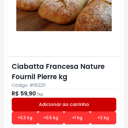
Ciabatta Francesa Nature
Fournil Pierre kg
Código: #
182211
R$ 59,90
/
kg
Adicionar ao carrinho
Subtotal:
R$ 0
+
0.3
kg
+
0.5
kg
+
1
kg
+
2
kg