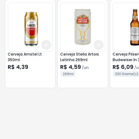
Add
Add
+
3
+
5
+
10
+
3
+
5
+
10
Cerveja Amstel Lt
Cerveja Stella Artois
Cerveja Pilse
350ml
Latinha 269ml
Budweiser ln
R$ 4,39
R$ 4,59
R$ 6,09
/
un
/
u
269ml
330 Grama(s)