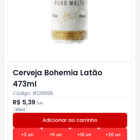
Cerveja Bohemia Latão
473ml
Código: #
126898
R$ 5,39
/
un
473ml
Adicionar ao carrinho
Subtotal:
R$ 0
+
3
un
+
5
un
+
10
un
+
20
un