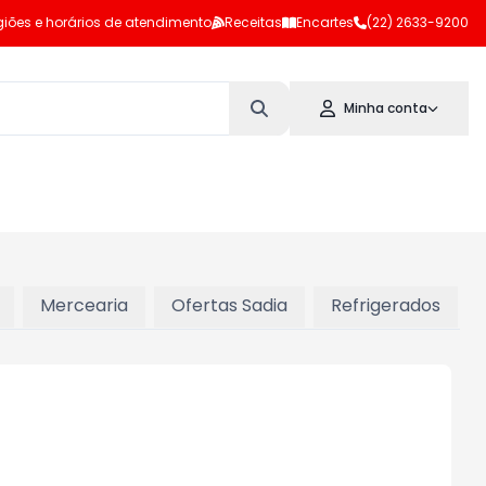
iões e horários de atendimento
Receitas
Encartes
(22) 2633-9200
Minha conta
Mercearia
Ofertas Sadia
Refrigerados