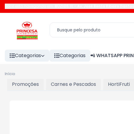
Você está navegando em:
BÚZIOS III
-
Av. José Bento Ribeiro Danta
Categorias
Categorias
📲 WHATSAPP PRI
Início
Promoções
Carnes e Pescados
HortiFruti