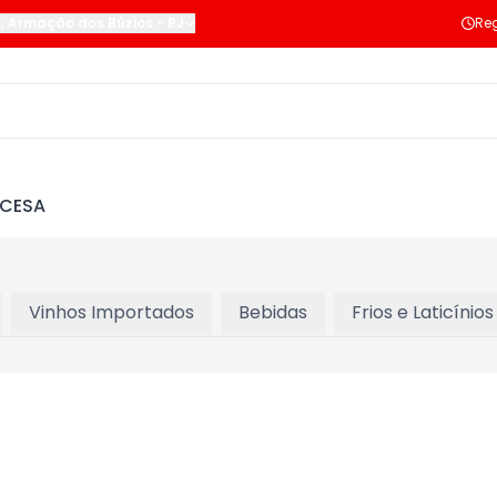
s
,
Armação dos Búzios
-
RJ
Reg
NCESA
Vinhos Importados
Bebidas
Frios e Laticínios