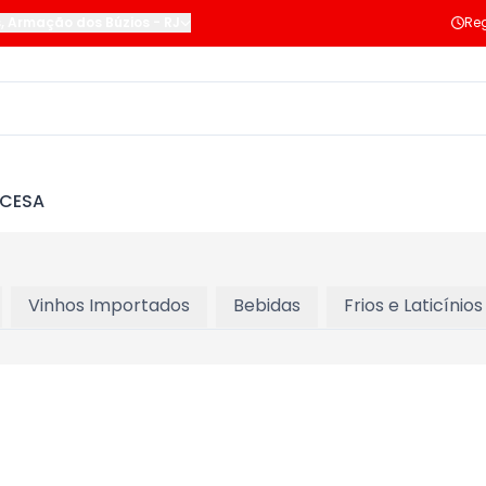
s
,
Armação dos Búzios
-
RJ
Reg
NCESA
Vinhos Importados
Bebidas
Frios e Laticínios