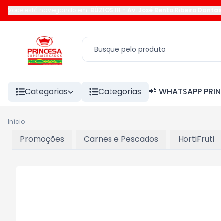
Você está navegando em:
BÚZIOS III
-
Av. José Bento Ribeiro Danta
Categorias
Categorias
📲 WHATSAPP PRI
Início
Promoções
Carnes e Pescados
HortiFruti