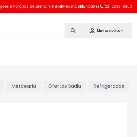
iões e horários de atendimento
Receitas
Encartes
(22) 2633-9200
Minha conta
Mercearia
Ofertas Sadia
Refrigerados