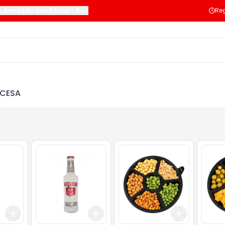
s
,
Armação dos Búzios
-
RJ
Reg
NCESA
Add
Add
Add
+
3
+
5
+
10
+
3
+
5
+
10
+
3
+
5
+