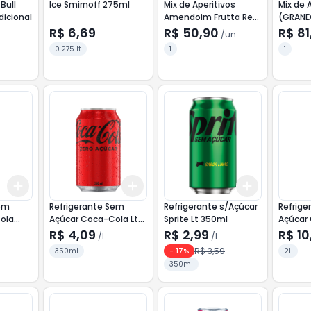
Bull
Ice Smirnoff 275ml
Mix de Aperitivos
Mix de A
dicional
Amendoim Frutta Real
(GRAND
kg
R$ 6,69
R$ 50,90
R$ 81
/
un
0.275 lt
1
1
Add
Add
Add
+
3
l
+
5
l
+
3
l
+
5
l
+
3
l
+
5
l
Sem
Refrigerante Sem
Refrigerante s/Açúcar
Refrig
ola
Açúcar Coca-Cola Lt
Sprite Lt 350ml
Açúcar
350ml
2Lt
R$ 4,09
R$ 2,99
R$ 10
/
l
/
l
R$ 3,59
350ml
-
17
%
2L
350ml