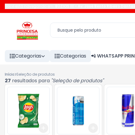
Você está navegando em:
BÚZIOS III
-
Av. José Bento Ribeiro Danta
Categorias
Categorias
📲 WHATSAPP PRI
Início
Seleção de produtos
27
resultados para
"
Seleção de produtos
"
Add
Add
+
3
+
5
+
10
+
3
+
5
+
10