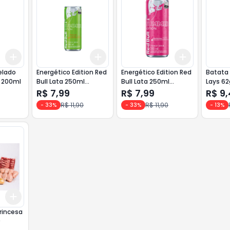
Add
Add
Add
+
3
+
5
+
10
+
3
+
5
+
10
+
3
+
5
+
Energético Edition Red
Energético Edition Red
Batata F
 200ml
Bull Lata 250ml
Bull Lata 250ml
Lays 62
Maracujá e Melão
Nectarina
Brasilei
R$ 7,99
R$ 7,99
R$ 9
R$ 11,90
R$ 11,90
-
33
%
-
33
%
-
13
%
Add
+
3
+
5
+
10
Princesa
)