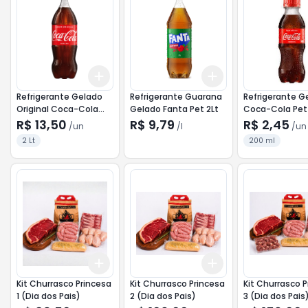
Add
Add
+
3
+
5
+
10
+
3
l
+
5
l
Refrigerante Gelado
Refrigerante Guarana
Refrigerante Gelado
Original Coca-Cola
Gelado Fanta Pet 2Lt
Coca-Cola Pet
Pet 2Lt
R$ 13,50
R$ 9,79
R$ 2,45
/
un
/
l
/
un
2 Lt
200 ml
Add
Add
+
3
+
5
+
10
+
3
+
5
+
10
Kit Churrasco Princesa
Kit Churrasco Princesa
Kit Churrasco 
1 (Dia dos Pais)
2 (Dia dos Pais)
3 (Dia dos Pais