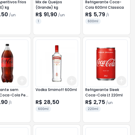
peritivos Frios
Mix de Queijos
Refrigerante Coca-
E) kg
(Grande) kg
Cola 600ml Classica
,50
R$ 91,90
R$ 5,79
/
un
/
un
/
l
1
600ml
Add
Add
Add
+
3
l
+
5
l
+
3
+
5
+
10
+
3
erante sem
Vodka Smirnoff 600ml
Refrigerante Sleek
 Coca-Cola Pet
Coca-Cola Lt 220ml
,90
R$ 28,50
R$ 2,75
/
l
/
un
600ml
220ml