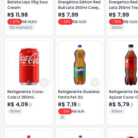
Batata Lays 115g Sour
Energético Edition Red
Energetico Red 
Cream
Bull Lata 250ml Cereja
Lata 250ml Tra
e Frutas Silvestres
R$ 11,98
R$ 7,99
R$ 7,99
R$ 16,50
R$ 11,90
R$ 11,90
-
27
%
-
33
%
-
33
%
135 Grama(s)
250ml
Add
Add
+
3
l
+
5
l
+
3
l
+
5
l
Refrigerante Coca-
Refrigerante Guarana
Refrigerante 
Cola Lt 350ml
Fanta Pet 2Lt
Açúcar Coca-C
Tradicional
600ml
R$ 4,09
R$ 7,19
R$ 5,79
/
l
/
l
/
l
R$ 8,15
350ml
-
12
%
600ml
2L