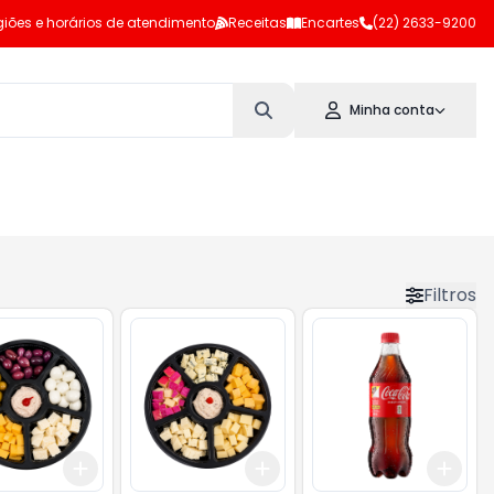
iões e horários de atendimento
Receitas
Encartes
(22) 2633-9200
Minha conta
Filtros
Add
Add
Add
10
+
3
+
5
+
10
+
3
+
5
+
10
+
3
l