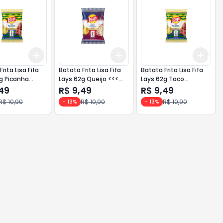
Add
Add
Add
10
+
3
+
5
+
10
+
3
+
5
+
10
+
3
rita Lisa Fifa
Batata Frita Lisa Fifa
Batata Frita Lisa Fifa
g Picanha
Lays 62g Queijo <<<
Lays 62g Taco
ra
INATIVO >>>
Mexicano <<< INATIVO
,49
R$ 9,49
R$ 9,49
>>>
R$ 10,90
R$ 10,90
R$ 10,90
-
13
%
-
13
%