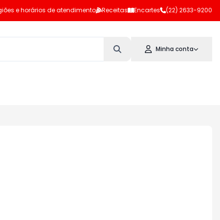
iões e horários de atendimento
Receitas
Encartes
(22) 2633-9200
Minha conta