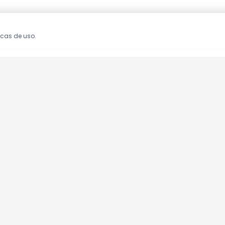
icas de uso.
oções!
clusivas.