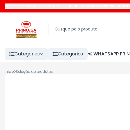
Você está navegando em:
BÚZIOS III
-
Av. José Bento Ribeiro Danta
Categorias
Categorias
📲 WHATSAPP PRI
Início
Seleção de produtos