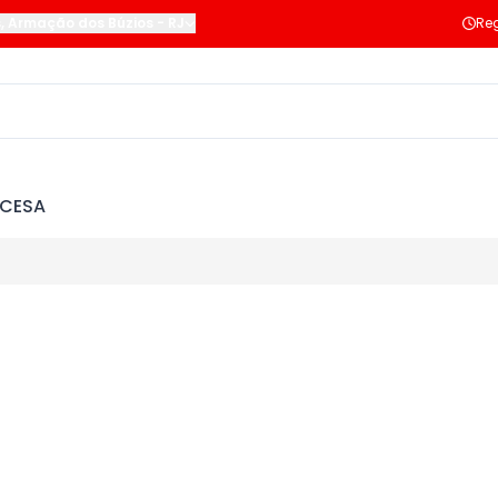
s
,
Armação dos Búzios
-
RJ
Reg
NCESA