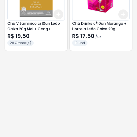
Add
Add
+
3
+
5
+
10
+
3
c
Chá Vitaminico c/10un Leão
Chá Drinks c/10un Morango +
Caixa 20g Mel + Geng+
Hortela Leão Caixa 20g
Cúrcuma
R$ 19,50
R$ 17,50
/
cx
20 Grama(s)
10 und