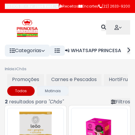
BÚZIOS III
-
Av. José Bento Ribeiro Dantas
Receitas
Encartes
,
Armação dos Búzios
(22) 2633-9200
-
R
Categorias
📲 WHATSAPP PRINCESA
Início
Chás
Promoções
Carnes e Pescados
HortiFruti
Todos
Matinais
2
resultados para
"
Chás
"
Filtros