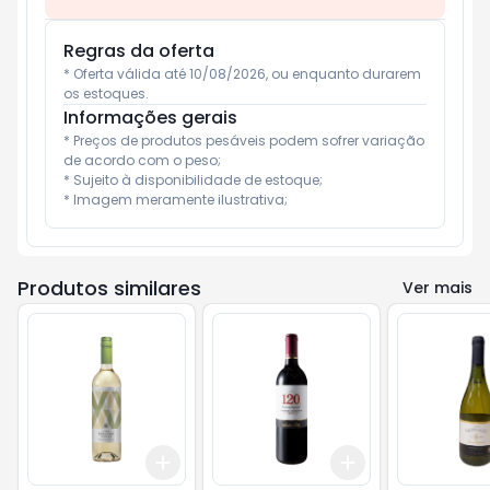
Regras da oferta
* Oferta válida até 10/08/2026, ou enquanto durarem 
os estoques.
Informações gerais
* Preços de produtos pesáveis podem sofrer variação 
de acordo com o peso;

* Sujeito à disponibilidade de estoque;

* Imagem meramente ilustrativa;
Produtos similares
Ver mais
Add
Add
+
3
+
5
+
10
+
3
+
5
+
10