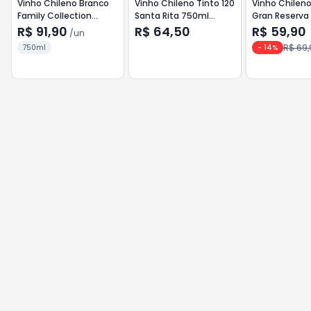
Vinho Chileno Branco
Vinho Chileno Tinto 120
Vinho Chilen
Family Collection
Santa Rita 750ml
Gran Reserva
Errazuriz 750ml
Cabernet Sauvignon
Tripantu 750
R$ 91,90
R$ 64,50
R$ 59,90
/
un
Sauvignon Blanc
R$ 69,
750ml
-
14
%