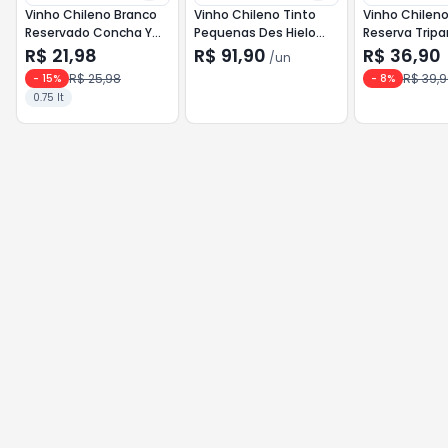
Vinho Chileno Branco
Vinho Chileno Tinto
Vinho Chilen
Reservado Concha Y
Pequenas Des Hielo
Reserva Tripa
Toro 750ml Moscato
750ml Carignan
750ml Syrah
R$ 21,98
R$ 91,90
R$ 36,90
/
un
Spritzer
Sauvignon
R$ 25,98
R$ 39,
-
15
%
-
8
%
0.75 lt