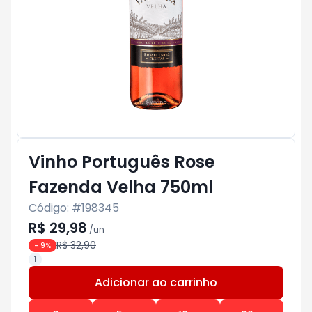
Vinho Português Rose
Fazenda Velha 750ml
Código: #
198345
R$ 29,98
/
un
R$ 32,90
-
9
%
1
Adicionar ao carrinho
Subtotal:
R$ 0