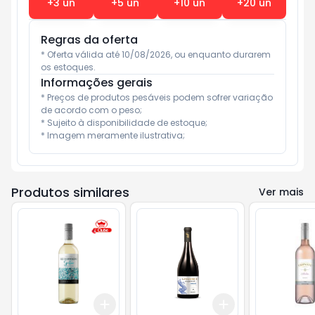
+
3
un
+
5
un
+
10
un
+
20
un
Regras da oferta
* Oferta válida até 10/08/2026, ou enquanto durarem 
os estoques.
Informações gerais
* Preços de produtos pesáveis podem sofrer variação 
de acordo com o peso;

* Sujeito à disponibilidade de estoque;

* Imagem meramente ilustrativa;
Produtos similares
Ver mais
Add
Add
+
3
+
5
+
10
+
3
+
5
+
10