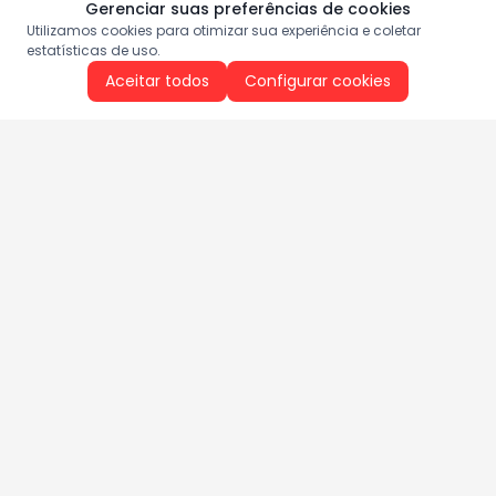
Gerenciar suas preferências de cookies
Utilizamos cookies para otimizar sua experiência e coletar
estatísticas de uso.
Aceitar todos
Configurar cookies
Aproveite as nossas promoções!
Cadastre seu e-mail e receba ofertas exclusivas.
QUERO RECEBER