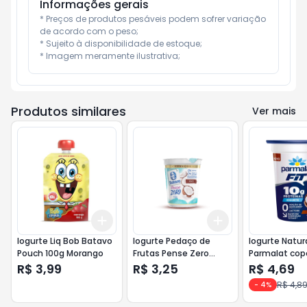
Informações gerais
* Preços de produtos pesáveis podem sofrer variação 
de acordo com o peso;

* Sujeito à disponibilidade de estoque;

* Imagem meramente ilustrativa;
Produtos similares
Ver mais
Add
Add
+
3
+
5
+
10
+
3
+
5
+
10
Iogurte Liq Bob Batavo
Iogurte Pedaço de
Iogurte Natura
Pouch 100g Morango
Frutas Pense Zero
Parmalat cop
Batavo 100g Coco <<<
Coco
R$ 3,99
R$ 3,25
R$ 4,69
ANALISE >>>
R$ 4,8
-
4
%