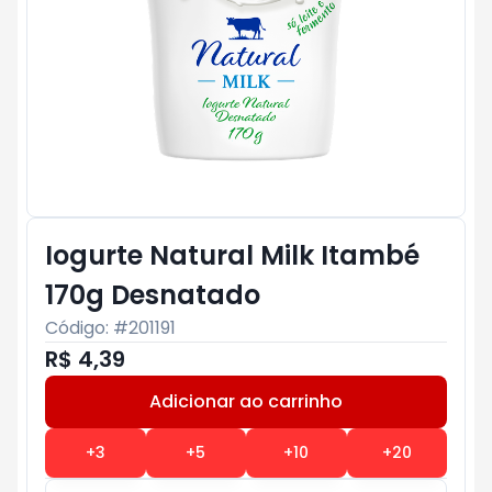
Iogurte Natural Milk Itambé
170g Desnatado
Código: #
201191
R$ 4,39
Adicionar ao carrinho
Subtotal:
R$ 0
+
3
+
5
+
10
+
20