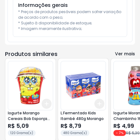
Informações gerais
* Preços de produtos pesáveis podem sofrer variação 
de acordo com o peso;

* Sujeito à disponibilidade de estoque;

* Imagem meramente ilustrativa;
Produtos similares
Ver mais
Add
Add
+
3
+
5
+
10
+
3
+
5
+
10
Iogurte Morango
L.Fermentado Kids
Iogurte Mora
Cereais Bob Esponja
Itambé 480g Morango
Chambinho 1
Batavo Cp 120g
R$ 5,09
R$ 8,79
R$ 4,99
R$ 5,39
120 Grama(s)
480 Grama(s)
-
7
%