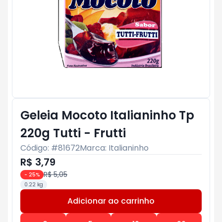
Geleia Mocoto Italianinho Tp
220g Tutti - Frutti
Código: #
81672
Marca:
Italianinho
R$ 3,79
R$ 5,05
-
25
%
0.22 kg
Adicionar ao carrinho
Subtotal:
R$ 0