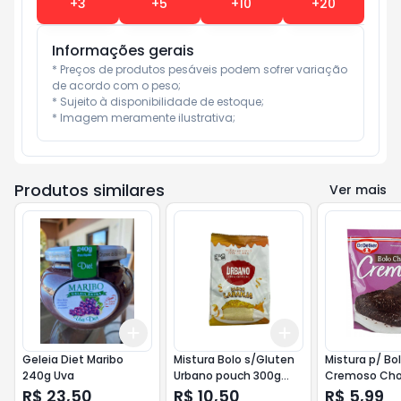
+
3
+
5
+
10
+
20
Informações gerais
* Preços de produtos pesáveis podem sofrer variação 
de acordo com o peso;

* Sujeito à disponibilidade de estoque;

* Imagem meramente ilustrativa;
Produtos similares
Ver mais
Add
Add
+
3
+
5
+
10
+
3
+
5
+
10
Geleia Diet Maribo
Mistura Bolo s/Gluten
Mistura p/ Bo
240g Uva
Urbano pouch 300g
Cremoso Cho
Laranja
Dr. Oetker 30
R$ 23,50
R$ 10,50
R$ 5,99