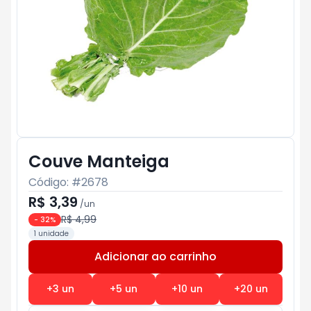
Couve Manteiga
Código: #
2678
R$ 3,39
/
un
R$ 4,99
-
32
%
1 unidade
Adicionar ao carrinho
Subtotal:
R$ 0
+
3
un
+
5
un
+
10
un
+
20
un