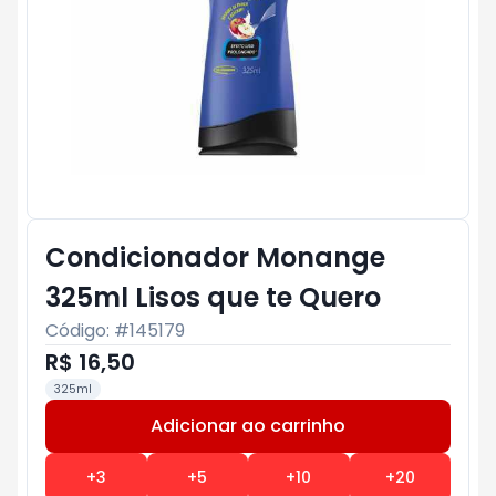
Condicionador Monange
325ml Lisos que te Quero
Código: #
145179
R$ 16,50
325ml
Adicionar ao carrinho
Subtotal:
R$ 0
+
3
+
5
+
10
+
20