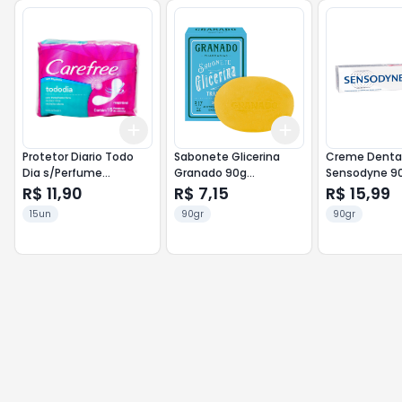
Add
Add
+
3
+
5
+
10
+
3
+
5
+
10
Protetor Diario Todo
Sabonete Glicerina
Creme Denta
Dia s/Perfume
Granado 90g
Sensodyne 9
Carefree 15un
Tradicional
Original
R$ 11,90
R$ 7,15
R$ 15,99
15un
90gr
90gr