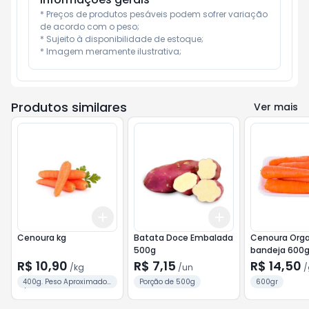
* Preços de produtos pesáveis podem sofrer variação 
de acordo com o peso;

* Sujeito à disponibilidade de estoque;

* Imagem meramente ilustrativa;
Produtos similares
Ver mais
Add
Add
+
1.2
kg
+
2
kg
+
3
+
5
+
10
Cenoura kg
Batata Doce Embalada
Cenoura Orga
500g
bandeja 600
R$ 10,90
R$ 7,15
R$ 14,50
/
kg
/
un
/
400g. Peso Aproximado
Porção de 500g
600gr
/ 2 Unid.