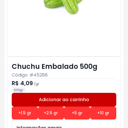
Chuchu Embalado 500g
Código: #
45288
R$ 4,09
/
gr
500gr
Adicionar ao carrinho
Subtotal:
R$ 0
+
1.5
gr
+
2.5
gr
+
5
gr
+
10
gr
Informações gerais