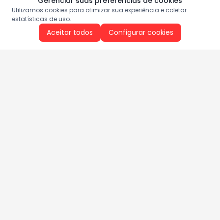
Gerenciar suas preferências de cookies
Utilizamos cookies para otimizar sua experiência e coletar
estatísticas de uso.
Aceitar todos
Configurar cookies
Aproveite as nossas promoções!
Cadastre seu e-mail e receba ofertas exclusivas.
QUERO RECEBER