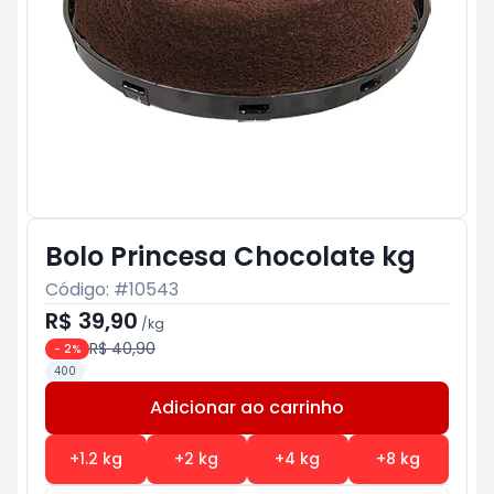
Bolo Princesa Chocolate kg
Código: #
10543
R$ 39,90
/
kg
R$ 40,90
-
2
%
400
Adicionar ao carrinho
Subtotal:
R$ 0
+
1.2
kg
+
2
kg
+
4
kg
+
8
kg