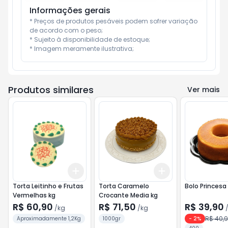
Informações gerais
* Preços de produtos pesáveis podem sofrer variação 
de acordo com o peso;

* Sujeito à disponibilidade de estoque;

* Imagem meramente ilustrativa;
Produtos similares
Ver mais
Add
Add
+
3.6
kg
+
6
kg
+
3
kg
+
5
kg
Torta Leitinho e Frutas
Torta Caramelo
Bolo Princesa
Vermelhas kg
Crocante Media kg
R$ 60,90
R$ 71,50
R$ 39,90
/
kg
/
kg
R$ 40,
Aproximadamente 1,2Kg
1000gr
-
2
%