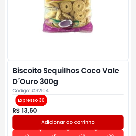
Biscoito Sequilhos Coco Vale
D´Ouro 300g
Código: #
32104
Expresso 30
R$ 13,50
Adicionar ao carrinho
Subtotal:
R$ 0