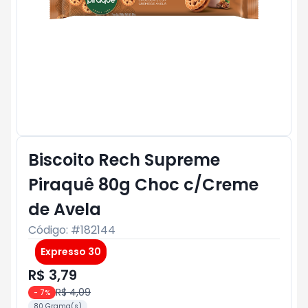
Biscoito Rech Supreme
Piraquê 80g Choc c/Creme
de Avela
Código: #
182144
Expresso 30
R$ 3,79
R$ 4,09
-
7
%
80 Grama(s)