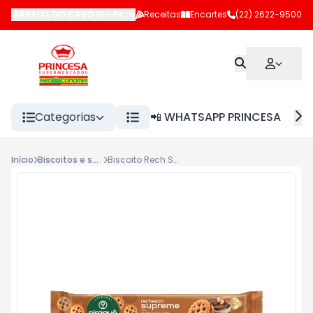
ARRAIAL DO CABO III
-
Praça da Bandeira
Receitas
Encartes
,
Arraial do Cabo
(22) 2622-9500
-
RJ
Categorias
📲 WHATSAPP PRINCESA
Início
Biscoitos e snacks
Biscoito Rech Supreme Piraquê 80g Choc c/Creme de Avela