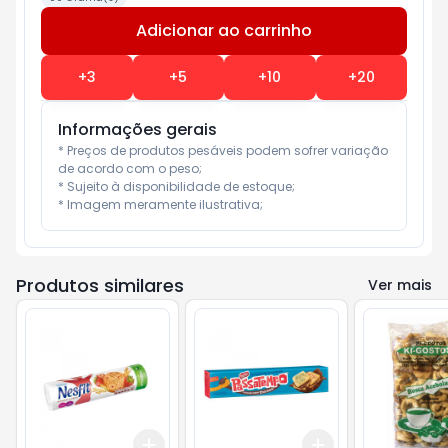
Adicionar ao carrinho
Subtotal:
R$ 0
+
3
+
5
+
10
+
20
Informações gerais
* Preços de produtos pesáveis podem sofrer variação 
de acordo com o peso;

* Sujeito à disponibilidade de estoque;

* Imagem meramente ilustrativa;
Produtos similares
Ver mais
Add
Add
+
3
+
5
+
10
+
3
+
5
+
10