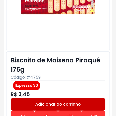
Biscoito de Maisena Piraquê
175g
Código: #
4759
Expresso 30
R$ 3,45
Adicionar ao carrinho
Subtotal:
R$ 0