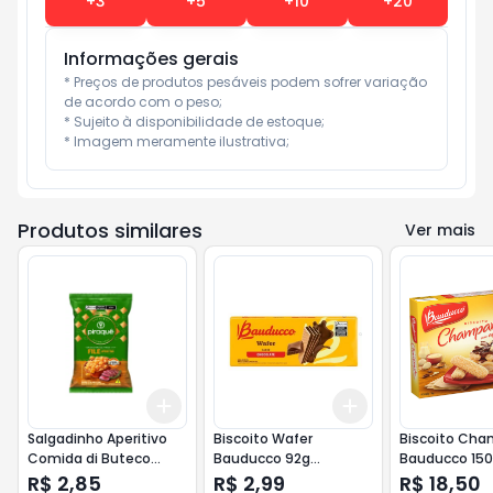
+
3
+
5
+
10
+
20
Informações gerais
* Preços de produtos pesáveis podem sofrer variação 
de acordo com o peso;

* Sujeito à disponibilidade de estoque;

* Imagem meramente ilustrativa;
Produtos similares
Ver mais
Add
Add
+
3
+
5
+
10
+
3
+
5
+
10
Salgadinho Aperitivo
Biscoito Wafer
Biscoito Ch
Comida di Buteco
Bauducco 92g
Bauducco 15
Piraquê pacote 50g Fílé
Chocolate
R$ 2,85
R$ 2,99
R$ 18,50