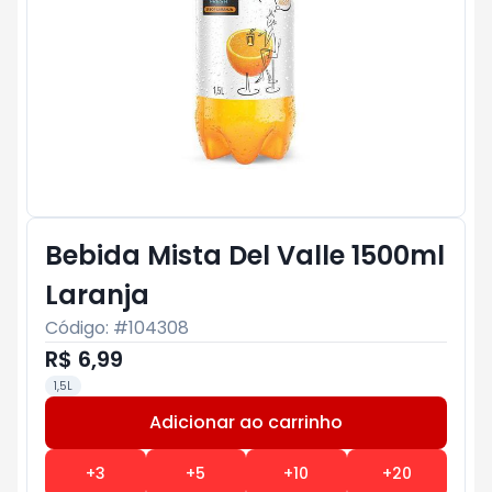
Bebida Mista Del Valle 1500ml
Laranja
Código: #
104308
R$ 6,99
1,5L
Adicionar ao carrinho
Subtotal:
R$ 0
+
3
+
5
+
10
+
20