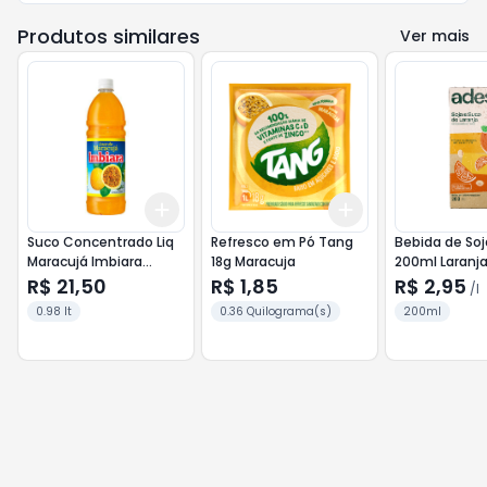
Produtos similares
Ver mais
Add
Add
+
3
+
5
+
10
+
3
+
5
+
10
Suco Concentrado Liq
Refresco em Pó Tang
Bebida de So
Maracujá Imbiara
18g Maracuja
200ml Laranj
980ml
R$ 21,50
R$ 1,85
R$ 2,95
/
l
0.98 lt
0.36 Quilograma(s)
200ml