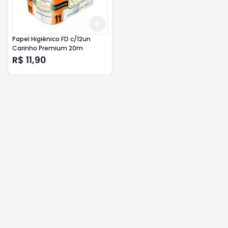
Add
+
3
+
5
+
10
Papel Higiênico FD c/12un
Carinho Premium 20m
R$ 11,90