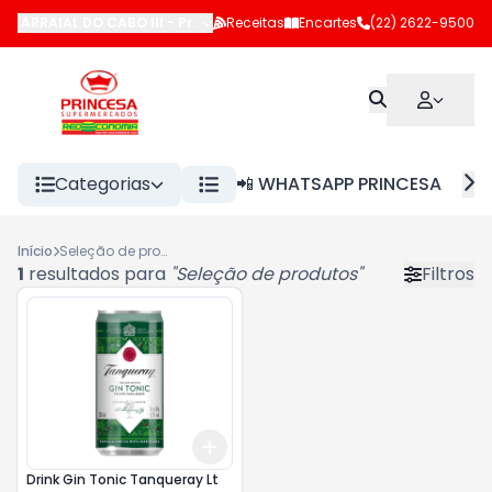
ARRAIAL DO CABO III
-
Praça da Bandeira
Receitas
Encartes
,
Arraial do Cabo
(22) 2622-9500
-
RJ
Categorias
📲 WHATSAPP PRINCESA
Início
Seleção de produtos
1
resultados para
"
Seleção de produtos
"
Filtros
Add
+
3
+
5
+
10
Drink Gin Tonic Tanqueray Lt