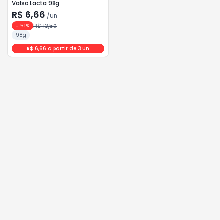
Valsa Lacta 98g
R$ 6,66
/
un
R$ 13,50
-
51
%
98g
R$ 6,66 a partir de 3 un