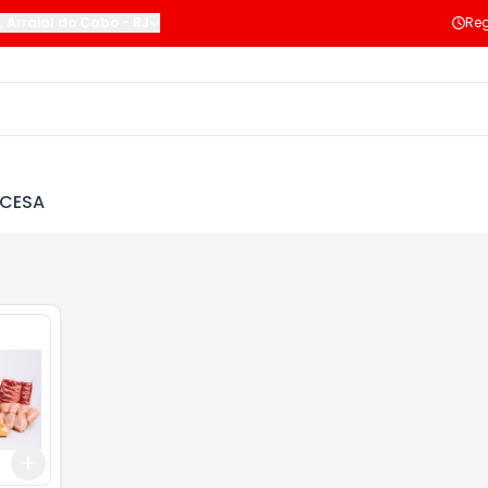
,
Arraial do Cabo
-
RJ
Reg
NCESA
Add
+
3
+
5
+
10