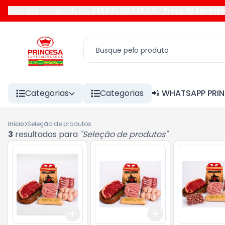
Você está navegando em:
ARRAIAL DO CABO III
-
Praça da Bandeira
Categorias
Categorias
📲 WHATSAPP PRI
Início
Seleção de produtos
3
resultados para
"
Seleção de produtos
"
Add
Add
+
3
+
5
+
10
+
3
+
5
+
10