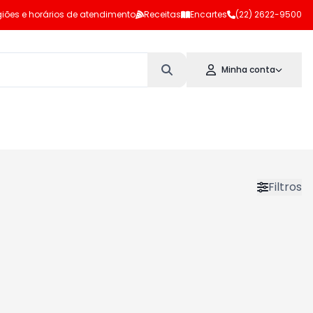
iões e horários de atendimento
Receitas
Encartes
(22) 2622-9500
Minha conta
Filtros